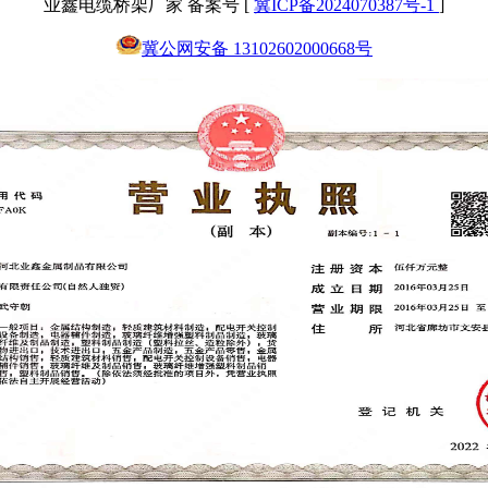
业鑫电缆桥架厂家 备案号 [
冀ICP备2024070387号-1
]
冀公网安备 13102602000668号