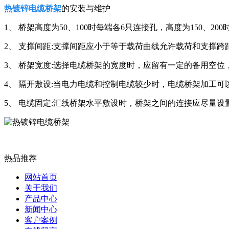
热镀锌电缆桥架
的安装与维护
1、 桥架高度为50、100时每端各6只连接孔，高度为150、20
2、 支撑间距:支撑间距应小于等于载荷曲线允许载荷和支撑跨
3、 桥架宽度:选择电缆桥架的宽度时，应留有一定的备用空
4、 隔开敷设:当电力电缆和控制电缆较少时，电缆桥架加工
5、 电缆固定:汇线桥架水平敷设时，桥架之间的连接应尽量设
热品推荐
网站首页
关于我们
产品中心
新闻中心
客户案例