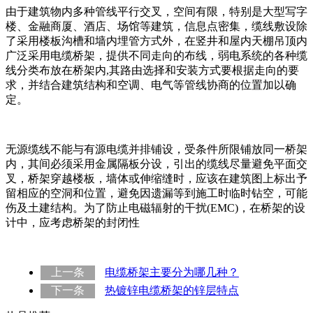
由于建筑物内多种管线平行交叉，空间有限，特别是大型写字
楼、金融商厦、酒店、场馆等建筑，信息点密集，缆线敷设除
了采用楼板沟槽和墙内埋管方式外，在竖井和屋内天棚吊顶内
广泛采用电缆桥架，提供不同走向的布线，弱电系统的各种缆
线分类布放在桥架内,其路由选择和安装方式要根据走向的要
求，并结合建筑结构和空调、电气等管线协商的位置加以确
定。
无源缆线不能与有源电缆并排铺设，受条件所限铺放同一桥架
内，其间必须采用金属隔板分设，引出的缆线尽量避免平面交
叉，桥架穿越楼板，墙体或伸缩缝时，应该在建筑图上标出予
留相应的空洞和位置，避免因遗漏等到施工时临时钻空，可能
伤及土建结构。为了防止电磁辐射的干扰(EMC)，在桥架的设
计中，应考虑桥架的封闭性
上一条
电缆桥架主要分为哪几种？
下一条
热镀锌电缆桥架的锌层特点